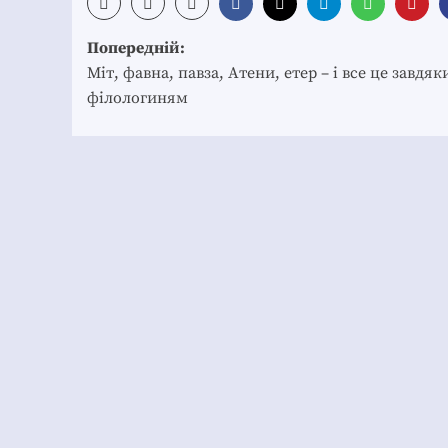
Post
Попередній:
navigation
Міт, фавна, павза, Атени, етер – і все це завдяк
філологиням