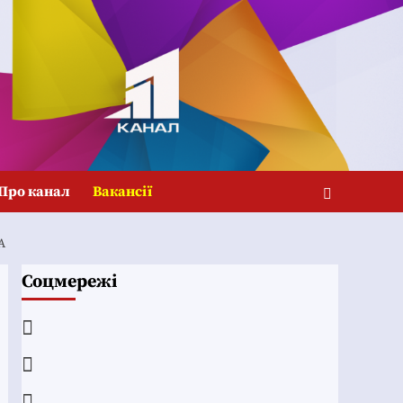
Про канал
Вакансії
A
Соцмережі
Facebook
YouTube
Telegram