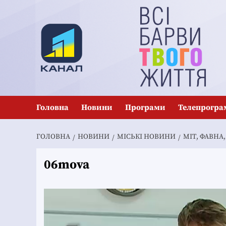
Перейти
до
вмісту
Головна
Новини
Програми
Телепрогра
ГОЛОВНА
НОВИНИ
MІСЬКІ НОВИНИ
МІТ, ФАВНА
06mova
Відеопрогравач