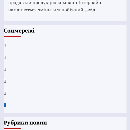
продавали продукцію компанії Інтерпайп,
намагаються змінити запобіжний захід
Соцмережі
Facebook
YouTube
Telegram
Instagram
Twitter
Google
News
Рубрики новин