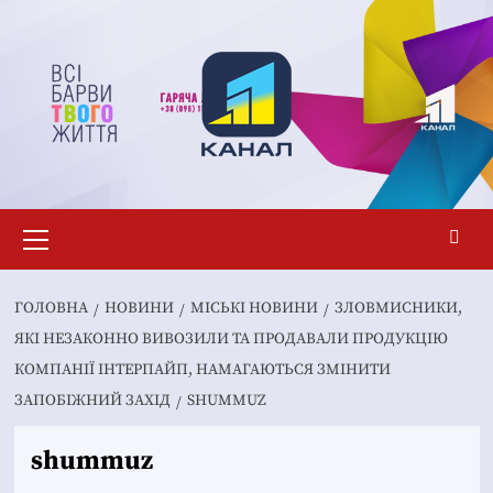
Перейти
до
вмісту
Основне
меню
ГОЛОВНА
НОВИНИ
MІСЬКІ НОВИНИ
ЗЛОВМИСНИКИ,
ЯКІ НЕЗАКОННО ВИВОЗИЛИ ТА ПРОДАВАЛИ ПРОДУКЦІЮ
КОМПАНІЇ ІНТЕРПАЙП, НАМАГАЮТЬСЯ ЗМІНИТИ
ЗАПОБІЖНИЙ ЗАХІД
SHUMMUZ
shummuz