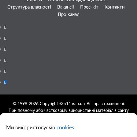
Структура власності
Вакансії
Прес-кіт
Контакти
Про канал
Facebook
YouTube
Telegram
Instagram
Twitter
Google
News
© 1998-2026 Copyright © «11 канал» Всі права захищені.
При повному або частковому використанні матеріалів сайту
11tv.dp.ua відкрите гіперпосилання на першоджерело
обов'язкове, розташування гіперпосилання не нижче другого
Ми використовуємо
cookies
абзацу.