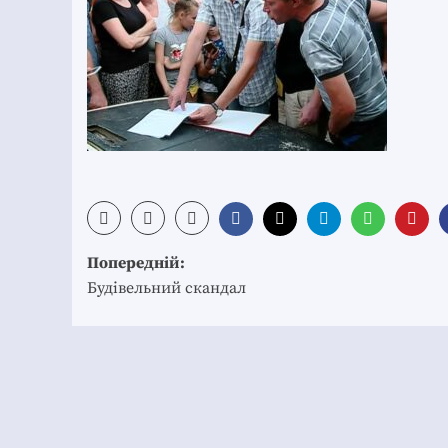
Post
Попередній:
navigation
Будівельний скандал