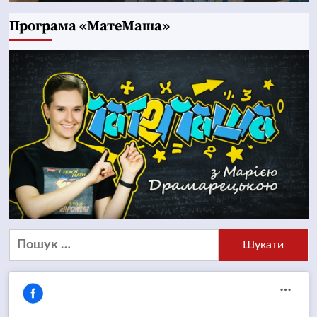
Програма «МатеМаша»
Пошук: