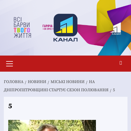
Перейти
до
вмісту
Основне
меню
ГОЛОВНА
НОВИНИ
MІСЬКІ НОВИНИ
НА
ДНІПРОПЕТРОВЩИНІ СТАРТУЄ СЕЗОН ПОЛЮВАННЯ
5
5