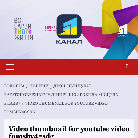
Перейти
до
вмісту
Основне
меню
ГОЛОВНА
НОВИНИ
ДРОН ЗРУЙНУВАВ
БАГАТОПОВЕРХІВКУ У ДНІПРІ. ЩО ЗРОБИЛА МІСЦЕВА
ВЛАДА?
VIDEO THUMBNAIL FOR YOUTUBE VIDEO
FOMSHY4GSDG
Video thumbnail for youtube video
fomshy4gsdg