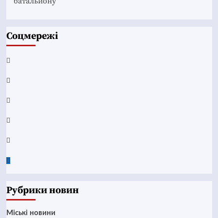
батальйону
Соцмережі
Facebook
YouTube
Telegram
Instagram
Twitter
Google
News
Рубрики новин
Mіські новини