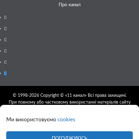
Про канал
Facebook
YouTube
Telegram
Instagram
Twitter
Google
News
© 1998-2026 Copyright © «11 канал» Всі права захищені.
При повному або частковому використанні матеріалів сайту
11tv.dp.ua відкрите гіперпосилання на першоджерело
обов'язкове, розташування гіперпосилання не нижче другого
Ми використовуємо
cookies
абзацу.
Використання фотографій та відео сайту 11tv.dp.ua
дозволяється за умови посилання на джерело та прямого
ПОГОДЖУЮСЬ