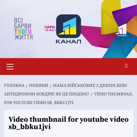
Перейти
до
вмісту
Основне
меню
ГОЛОВНА
НОВИНИ
МАМА ВІЙСЬКОВИХ З ДНІПРА ШИЄ
АНТИДРОНОВІ КОВДРИ! ЯК ЦЕ ПРАЦЮЄ?
VIDEO THUMBNAIL
FOR YOUTUBE VIDEO SB_BBKU1JVI
Video thumbnail for youtube video
sb_bbku1jvi