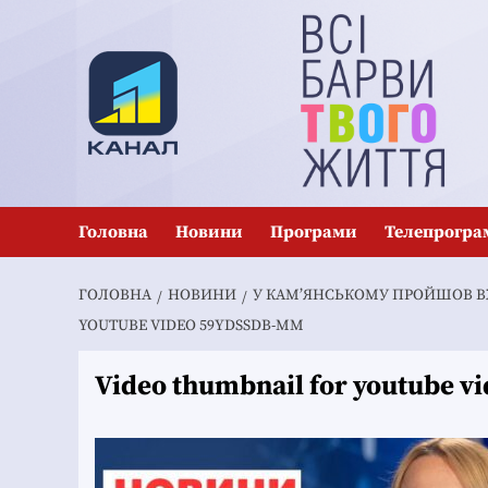
Перейти
до
вмісту
Головна
Новини
Програми
Телепрогра
ГОЛОВНА
НОВИНИ
У КАМ’ЯНСЬКОМУ ПРОЙШОВ ВЖ
YOUTUBE VIDEO 59YDSSDB-MM
Video thumbnail for youtube 