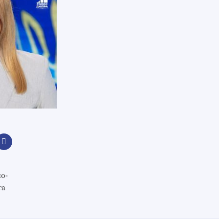
о-
та