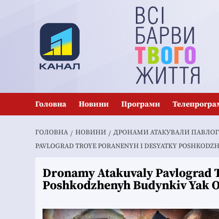
Перейти
до
вмісту
Головна
Новини
Програми
Телепрогра
ГОЛОВНА
НОВИНИ
ДРОНАМИ АТАКУВАЛИ ПАВЛОГР
PAVLOGRAD TROYE PORANENYH I DESYATKY POSHKODZH
Dronamy Atakuvaly Pavlograd T
Poshkodzhenyh Budynkiv Yak O