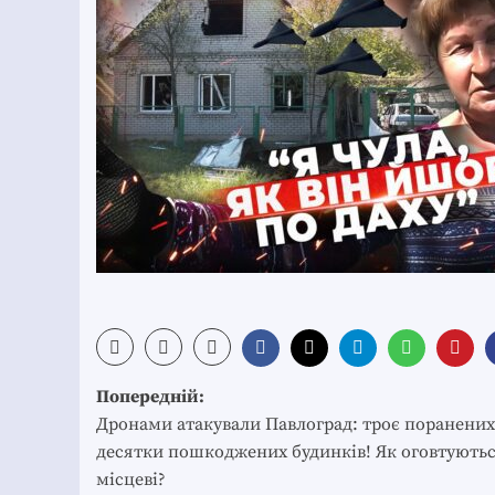
Post
Попередній:
navigation
Дронами атакували Павлоград: троє поранених
десятки пошкоджених будинків! Як оговтують
місцеві?