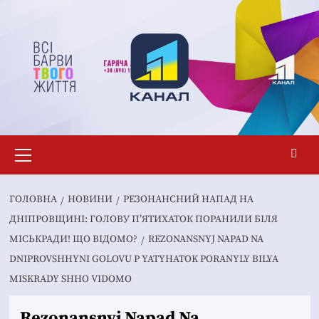
Перейти
до
вмісту
Основне
меню
ГОЛОВНА
НОВИНИ
РЕЗОНАНСНИЙ НАПАД НА
ДНІПРОВЩИНІ: ГОЛОВУ П’ЯТИХАТОК ПОРАНИЛИ БІЛЯ
МІСЬКРАДИ! ЩО ВІДОМО?
REZONANSNYJ NAPAD NA
DNIPROVSHHYNI GOLOVU P YATYHATOK PORANYLY BILYA
MISKRADY SHHO VIDOMO
Rezonansnyj Napad Na