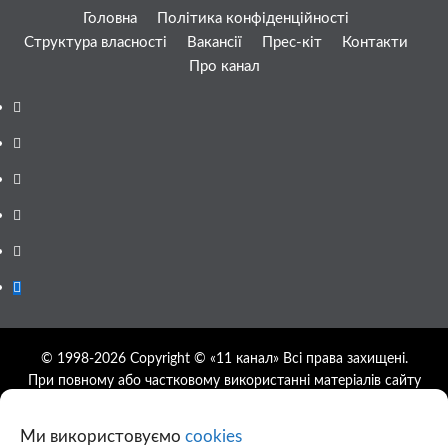
Головна
Політика конфіденційності
Структура власності
Вакансії
Прес-кіт
Контакти
Про канал
Facebook
YouTube
Telegram
Instagram
Twitter
Google
News
© 1998-2026 Copyright © «11 канал» Всі права захищені.
При повному або частковому використанні матеріалів сайту
11tv.dp.ua відкрите гіперпосилання на першоджерело
обов'язкове, розташування гіперпосилання не нижче другого
Ми використовуємо
cookies
абзацу.