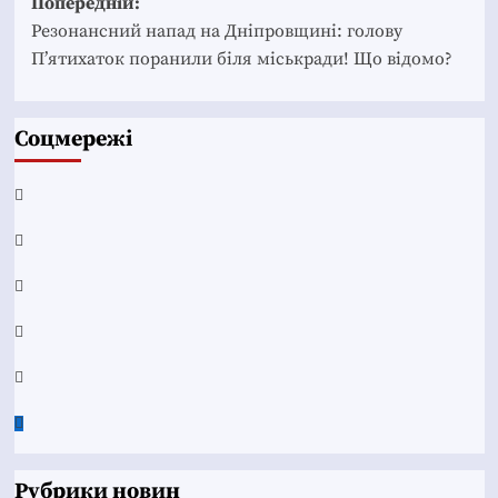
Post
Попередній:
navigation
Резонансний напад на Дніпровщині: голову
П’ятихаток поранили біля міськради! Що відомо?
Соцмережі
Facebook
YouTube
Telegram
Instagram
Twitter
Google
News
Рубрики новин