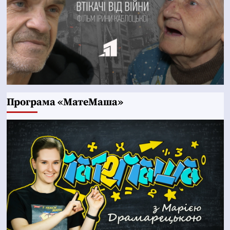
Програма «МатеМаша»