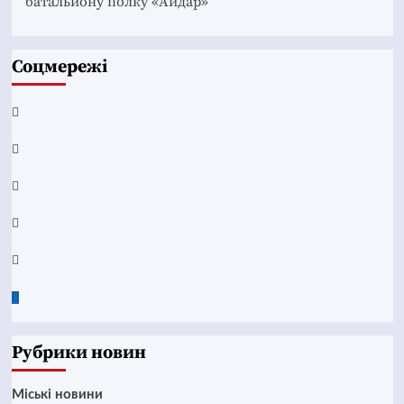
батальйону полку «Айдар»
Соцмережі
Facebook
YouTube
Telegram
Instagram
Twitter
Google
News
Рубрики новин
Mіські новини