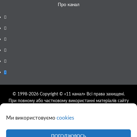
Про канал
Facebook
YouTube
Telegram
Instagram
Twitter
Google
News
© 1998-2026 Copyright © «11 канал» Всі права захищені.
При повному або частковому використанні матеріалів сайту
11tv.dp.ua відкрите гіперпосилання на першоджерело
обов'язкове, розташування гіперпосилання не нижче другого
Ми використовуємо
cookies
абзацу.
Використання фотографій та відео сайту 11tv.dp.ua
дозволяється за умови посилання на джерело та прямого
ПОГОДЖУЮСЬ