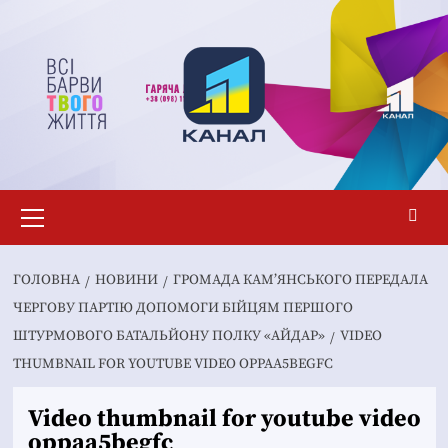
Перейти
до
вмісту
Основне
меню
ГОЛОВНА
НОВИНИ
ГРОМАДА КАМ’ЯНСЬКОГО ПЕРЕДАЛА
ЧЕРГОВУ ПАРТІЮ ДОПОМОГИ БІЙЦЯМ ПЕРШОГО
ШТУРМОВОГО БАТАЛЬЙОНУ ПОЛКУ «АЙДАР»
VIDEO
THUMBNAIL FOR YOUTUBE VIDEO OPPAA5BEGFC
Video thumbnail for youtube video
oppaa5begfc