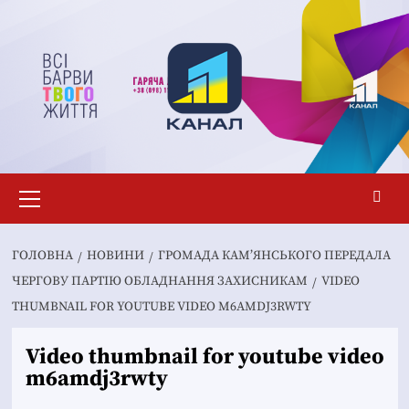
Перейти
до
вмісту
Основне
меню
ГОЛОВНА
НОВИНИ
ГРОМАДА КАМ’ЯНСЬКОГО ПЕРЕДАЛА
ЧЕРГОВУ ПАРТІЮ ОБЛАДНАННЯ ЗАХИСНИКАМ
VIDEO
THUMBNAIL FOR YOUTUBE VIDEO M6AMDJ3RWTY
Video thumbnail for youtube video
m6amdj3rwty