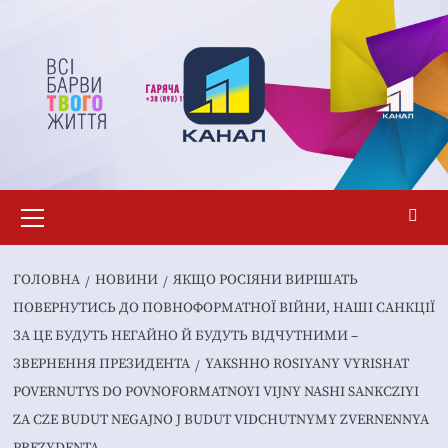
Перейти
до
вмісту
Основне
меню
ГОЛОВНА
НОВИНИ
ЯКЩО РОСІЯНИ ВИРІШАТЬ
ПОВЕРНУТИСЬ ДО ПОВНОФОРМАТНОЇ ВІЙНИ, НАШІ САНКЦІЇ
ЗА ЦЕ БУДУТЬ НЕГАЙНО Й БУДУТЬ ВІДЧУТНИМИ –
ЗВЕРНЕННЯ ПРЕЗИДЕНТА
YAKSHHO ROSIYANY VYRISHAT
POVERNUTYS DO POVNOFORMATNOYI VIJNY NASHI SANKCZIYI
ZA CZE BUDUT NEGAJNO J BUDUT VIDCHUTNYMY ZVERNENNYA