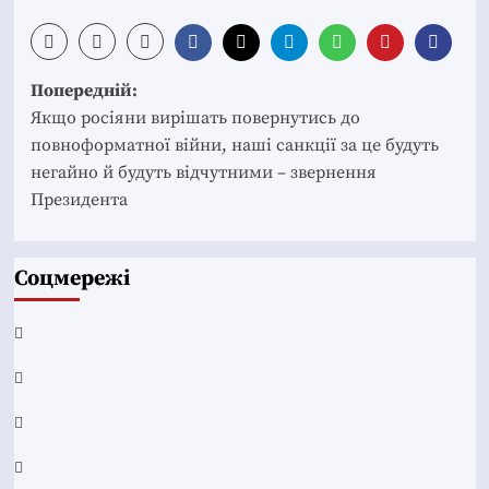
Post
Попередній:
navigation
Якщо росіяни вирішать повернутись до
повноформатної війни, наші санкції за це будуть
негайно й будуть відчутними – звернення
Президента
Соцмережі
Facebook
YouTube
Telegram
Instagram