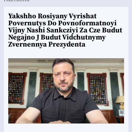
PREZYDENTA
Yakshho Rosiyany Vyrishat
Povernutys Do Povnoformatnoyi
Vijny Nashi Sankcziyi Za Cze Budut
Negajno J Budut Vidchutnymy
Zvernennya Prezydenta