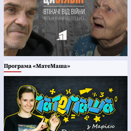
Програма «МатеМаша»