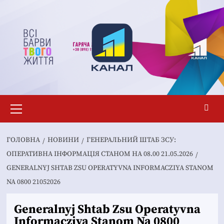
Перейти
до
вмісту
Основне
меню
ГОЛОВНА
НОВИНИ
ГЕНЕРАЛЬНИЙ ШТАБ ЗСУ:
ОПЕРАТИВНА ІНФОРМАЦІЯ СТАНОМ НА 08.00 21.05.2026
GENERALNYJ SHTAB ZSU OPERATYVNA INFORMACZIYA STANOM
NA 0800 21052026
Generalnyj Shtab Zsu Operatyvna
Informacziya Stanom Na 0800