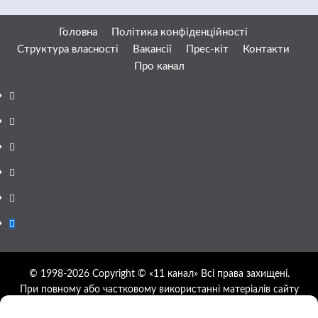
Головна
Політика конфіденційності
Структура власності
Вакансії
Прес-кіт
Контакти
Про канал
Facebook
YouTube
Telegram
Instagram
Twitter
Google
News
© 1998-2026 Copyright © «11 канал» Всі права захищені.
При повному або частковому використанні матеріалів сайту
11tv.dp.ua відкрите гіперпосилання на першоджерело