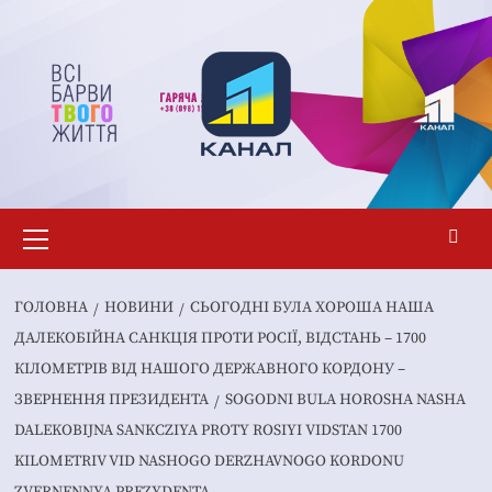
Перейти
до
вмісту
Основне
меню
ГОЛОВНА
НОВИНИ
СЬОГОДНІ БУЛА ХОРОША НАША
ДАЛЕКОБІЙНА САНКЦІЯ ПРОТИ РОСІЇ, ВІДСТАНЬ – 1700
КІЛОМЕТРІВ ВІД НАШОГО ДЕРЖАВНОГО КОРДОНУ –
ЗВЕРНЕННЯ ПРЕЗИДЕНТА
SOGODNI BULA HOROSHA NASHA
DALEKOBIJNA SANKCZIYA PROTY ROSIYI VIDSTAN 1700
KILOMETRIV VID NASHOGO DERZHAVNOGO KORDONU