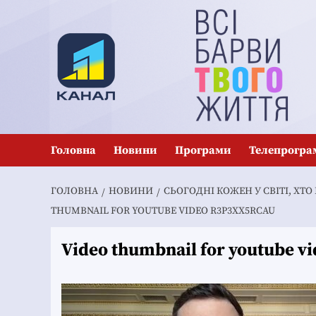
Перейти
до
вмісту
Головна
Новини
Програми
Телепрогра
ГОЛОВНА
НОВИНИ
СЬОГОДНІ КОЖЕН У СВІТІ, ХТ
THUMBNAIL FOR YOUTUBE VIDEO R3P3XX5RCAU
Video thumbnail for youtube v