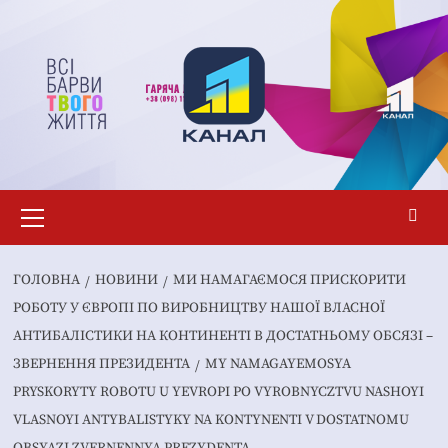
Перейти
до
вмісту
Основне
меню
ГОЛОВНА
НОВИНИ
МИ НАМАГАЄМОСЯ ПРИСКОРИТИ
РОБОТУ У ЄВРОПІ ПО ВИРОБНИЦТВУ НАШОЇ ВЛАСНОЇ
АНТИБАЛІСТИКИ НА КОНТИНЕНТІ В ДОСТАТНЬОМУ ОБСЯЗІ –
ЗВЕРНЕННЯ ПРЕЗИДЕНТА
MY NAMAGAYEMOSYA
PRYSKORYTY ROBOTU U YEVROPI PO VYROBNYCZTVU NASHOYI
VLASNOYI ANTYBALISTYKY NA KONTYNENTI V DOSTATNOMU