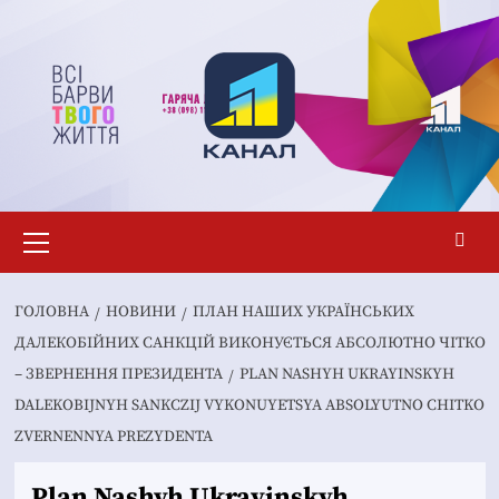
Перейти
до
вмісту
Основне
меню
ГОЛОВНА
НОВИНИ
ПЛАН НАШИХ УКРАЇНСЬКИХ
ДАЛЕКОБІЙНИХ САНКЦІЙ ВИКОНУЄТЬСЯ АБСОЛЮТНО ЧІТКО
– ЗВЕРНЕННЯ ПРЕЗИДЕНТА
PLAN NASHYH UKRAYINSKYH
DALEKOBIJNYH SANKCZIJ VYKONUYETSYA ABSOLYUTNO CHITKO
ZVERNENNYA PREZYDENTA
Plan Nashyh Ukrayinskyh