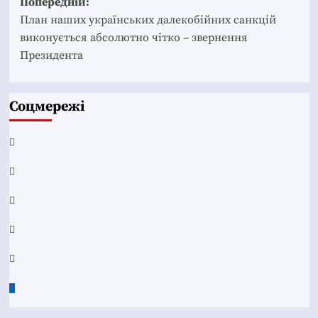
Post
Попередній:
navigation
План наших українських далекобійних санкцій
виконується абсолютно чітко – звернення
Президента
Соцмережі
Facebook
YouTube
Telegram
Instagram
Twitter
Google
News