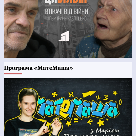
Програма «МатеМаша»