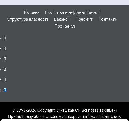
Головна
Політика конфіденційності
Структура власності
Вакансії
Прес-кіт
Контакти
Про канал
Facebook
YouTube
Telegram
Instagram
Twitter
Google
News
© 1998-2026 Copyright © «11 канал» Всі права захищені.
При повному або частковому використанні матеріалів сайту
11tv.dp.ua відкрите гіперпосилання на першоджерело