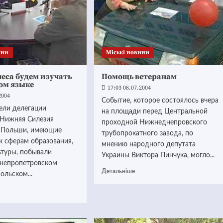
ини
Mіські новини
еса будем изучать
Помощь ветеранам
ом языке
17:03 08.07.2004
2004
Событие, которое состоялось вчера
ели делегации
на площади перед Центральной
 Нижняя Силезия
проходной Нижнеднепровского
 Польши, имеющие
трубопрокатного завода, по
к сферам образования,
мнению народного депутата
ьтуры, побывали
Украины Виктора Пинчука, могло...
Днепропетровском
Детальніше
ольском...