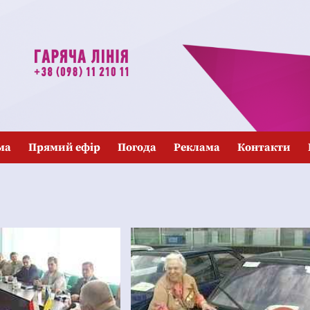
ма
Прямий ефір
Погода
Реклама
Контакти