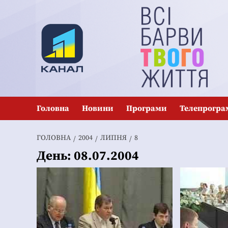
Перейти
до
вмісту
Головна
Новини
Програми
Телепрогра
ГОЛОВНА
2004
ЛИПНЯ
8
День:
08.07.2004