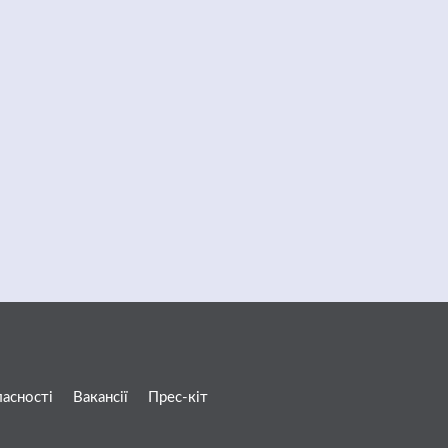
ласності
Вакансії
Прес-кіт