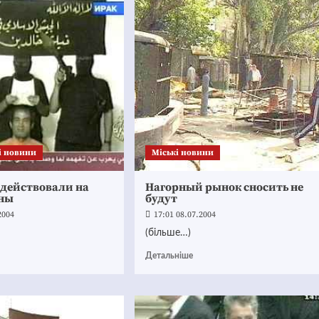
і новини
Mіські новини
одействовали на
Нагорный рынок сносить не
ны
будут
2004
17:01 08.07.2004
(більше…)
Детальніше