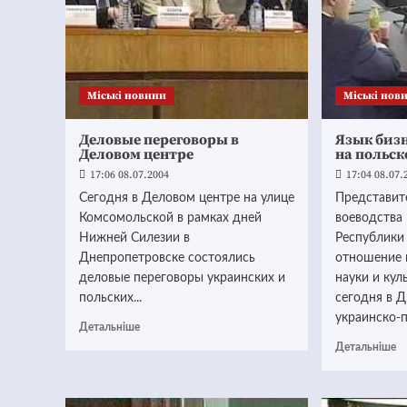
Mіські новини
Mіські нов
Деловые переговоры в
Язык бизн
Деловом центре
на польск
17:06 08.07.2004
17:04 08.07.
Сегодня в Деловом центре на улице
Представит
Комсомольской в рамках дней
воеводства
Нижней Силезии в
Республики
Днепропетровске состоялись
отношение 
деловые переговоры украинских и
науки и кул
польских...
сегодня в 
украинско-п
Детальніше
Детальніше