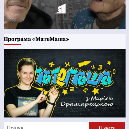
Програма «МатеМаша»
Пошук: