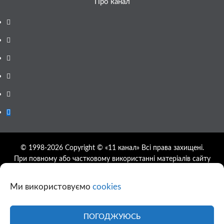
Про канал
Facebook
YouTube
Telegram
Instagram
Twitter
Google
News
© 1998-2026 Copyright © «11 канал» Всі права захищені.
При повному або частковому використанні матеріалів сайту
11tv.dp.ua відкрите гіперпосилання на першоджерело
обов'язкове, розташування гіперпосилання не нижче другого
Ми використовуємо
cookies
абзацу.
Використання фотографій та відео сайту 11tv.dp.ua
дозволяється за умови посилання на джерело та прямого
ПОГОДЖУЮСЬ