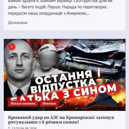
Бажаю здоров’я, шановні українці! Сьогодні був довгий
день – багато подій. Перше. Нарада по переговорах,
передусім наша координація з Америкою....
Детальніше
Mіські новини
Новини
Кривавий удар по АЗС на Криворіжжі: загинув
рятувальник з 8-річним сином!
13:55 04.08.2026