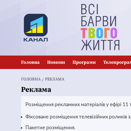
Перейти
до
вмісту
Головна
Новини
Програми
Телепрогра
ГОЛОВНА
РЕКЛАМА
Реклама
Розміщення рекламних матеріалів у ефірі 11 
Фіксоване розміщення телевізійних роликів 
Пакетне розміщення.