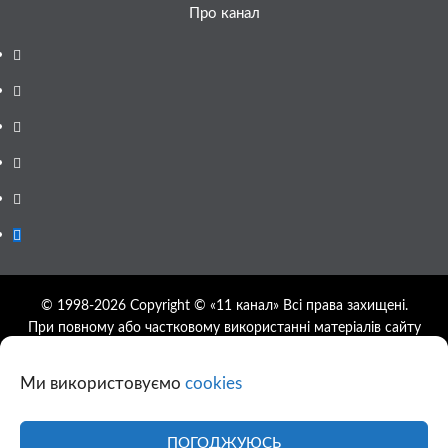
Про канал
Facebook
YouTube
Telegram
Instagram
Twitter
Google
News
© 1998-2026 Copyright © «11 канал» Всі права захищені.
При повному або частковому використанні матеріалів сайту
11tv.dp.ua відкрите гіперпосилання на першоджерело
обов'язкове, розташування гіперпосилання не нижче другого
Ми використовуємо
cookies
абзацу.
Використання фотографій та відео сайту 11tv.dp.ua
дозволяється за умови посилання на джерело та прямого
ПОГОДЖУЮСЬ