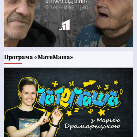
Програма «МатеМаша»