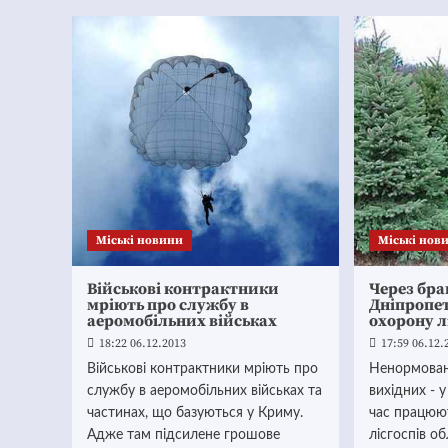
Mіські новини
Mіські нов
Військові контрактники
Через бра
мріють про службу в
Дніпропе
аеромобільних військах
охорону л
18:22 06.12.2013
17:59 06.12.
Військові контрактники мріють про
Ненормовані
службу в аеромобільних військах та
вихідних - 
частинах, що базуються у Криму.
час працюю
Адже там підсилене грошове
лісгоспів о