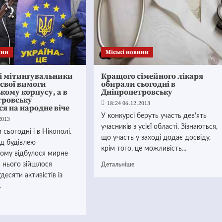
ини
Mіські новини
і мітингувальники
Кращого сімейного лікаря
свої вимоги
обирали сьогодні в
кому корпусу, а в
Дніпропетровську
тровську
18:24 06.12.2013
я на народне віче
У конкурсі беруть участь дев'ять
2013
учасників з усієї області. Зізнаються,
 сьогодні і в Нікополі.
що участь у заході додає досвіду,
ед будівлею
крім того, це можливість...
кому відбулося мирне
а нього зійшлося
Детальніше
десяти активістів із
.