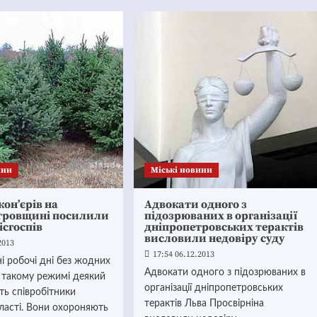
ини
Mіські новини
кон’єрів на
Адвокати одного з
тровщині посилили
підозрюваних в організації
ісгоспів
дніпропетровських терактів
висловили недовіру суду
2013
17:54 06.12.2013
 робочі дні без жодних
Адвокати одного з підозрюваних в
у такому режимі деякий
організації дніпропетровських
ть співробітники
терактів Льва Просвірніна
бласті. Вони охороняють