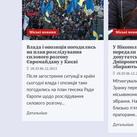
Mіські новини
Mіські нов
Влада і опозиція погодились
У Нікопол
на план розслідування
передали 
силового розгону
депутатсь
Євромайдану у Києві
Дніпропе
збираютьс
18:33 06.12.2013
18:25 06.12.
Після загострення ситуації в країні
Мітингували
сьогодні влада і опозиція таки
Зранку пер
погодились на план генсека Ради
міськвикон
Європи щодо розслідування
зібрання. Н
силового розгону...
близько п’ят
Детальніше
прапорами..
Детальніше