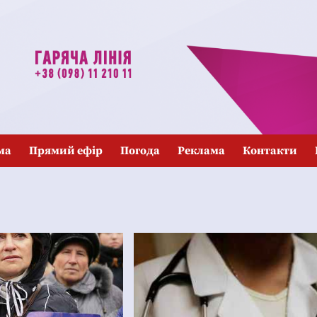
ма
Прямий ефір
Погода
Реклама
Контакти