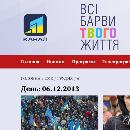
Перейти
до
вмісту
Головна
Новини
Програми
Телепрогра
ГОЛОВНА
2013
ГРУДНЯ
6
День:
06.12.2013