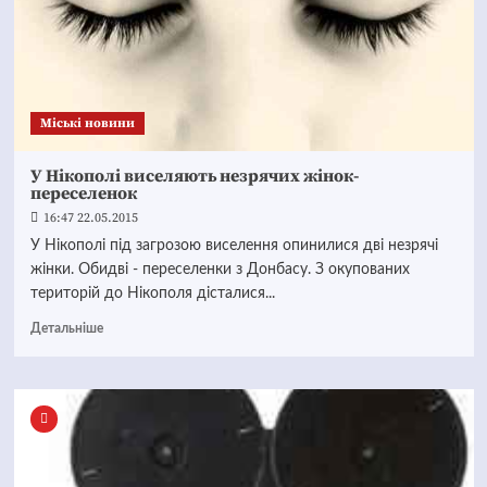
Mіські новини
У Нікополі виселяють незрячих жінок-
переселенок
16:47 22.05.2015
У Нікополі під загрозою виселення опинилися дві незрячі
жінки. Обидві - переселенки з Донбасу. З окупованих
територій до Нікополя дісталися...
Детальніше