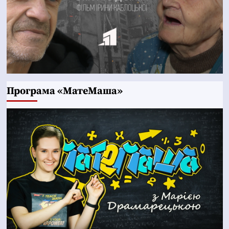
Програма «МатеМаша»