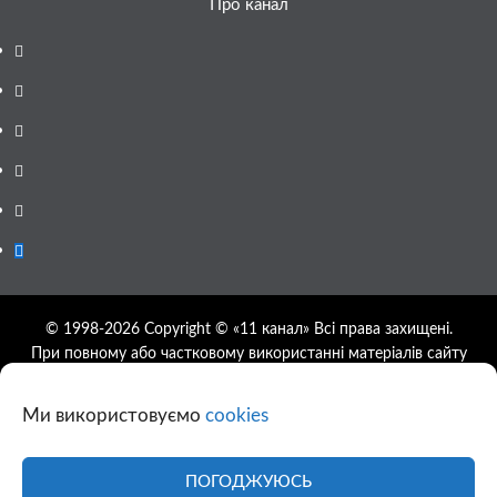
Про канал
Facebook
YouTube
Telegram
Instagram
Twitter
Google
News
© 1998-2026 Copyright © «11 канал» Всі права захищені.
При повному або частковому використанні матеріалів сайту
11tv.dp.ua відкрите гіперпосилання на першоджерело
обов'язкове, розташування гіперпосилання не нижче другого
Ми використовуємо
cookies
абзацу.
Використання фотографій та відео сайту 11tv.dp.ua
дозволяється за умови посилання на джерело та прямого
ПОГОДЖУЮСЬ