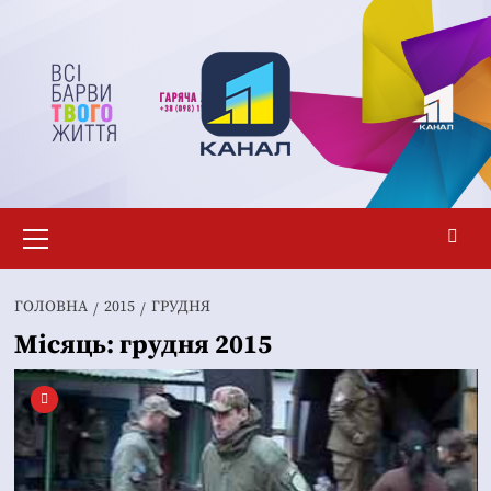
Перейти
до
вмісту
Основне
меню
ГОЛОВНА
2015
ГРУДНЯ
Місяць:
грудня 2015