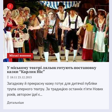
Mіські новини
У міському театрі ляльок готують постановку
казки “Карлик Ніс”
18:11 23.12.2015
Загадкову й прекрасну казку готує для дитячої публіки
трупа оперного театру. За традицією останніх п'яти Нових
років, автором ідеї є...
Детальніше