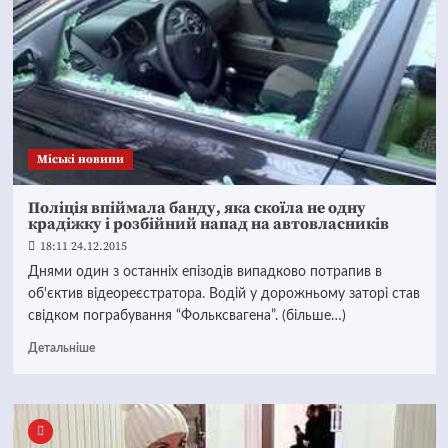
Mіські новини
Поліція впіймала банду, яка скоїла не одну
крадіжку і розбійний напад на автовласників
18:11 24.12.2015
Днями один з останніх епізодів випадково потрапив в
об'єктив відеореєстратора. Водій у дорожньому заторі став
свідком пограбування “Фольксвагена”. (більше…)
Детальніше