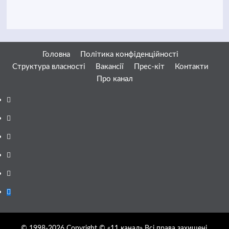
Головна
Політика конфіденційності
Структура власності
Вакансії
Прес-кіт
Контакти
Про канал
Facebook
YouTube
Telegram
Instagram
Twitter
Google
News
© 1998-2026 Copyright © «11 канал» Всі права захищені.