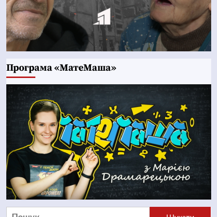
Програма «МатеМаша»
Пошук: