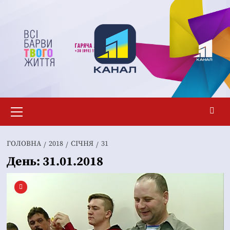
Перейти
до
вмісту
Основне
меню
ГОЛОВНА
2018
СІЧНЯ
31
День:
31.01.2018