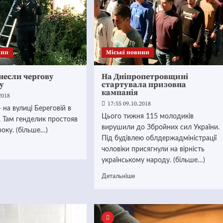
ини
Mіські новини
знесли чергову
На Дніпропетровщині
у
стартувала призовна
кампанія
2018
17:55 09.10.2018
 на вулиці Береговій в
Цього тижня 115 молодиків
 Там генделик простояв
вирушили до Збройних сил України.
року. (більше…)
Під будівлею облдержадміністрації
чоловіки присягнули на вірність
українському народу. (більше…)
Детальніше