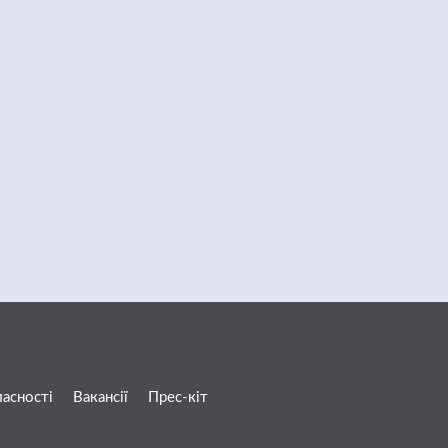
ласності
Вакансії
Прес-кіт