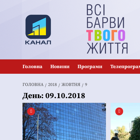
Перейти
до
вмісту
Головна
Новини
Програми
Телепрогра
ГОЛОВНА
2018
ЖОВТНЯ
9
День:
09.10.2018