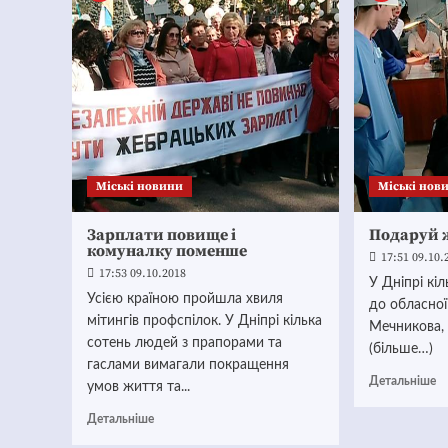
Mіські новини
Mіські нов
Зарплати повище і
Подаруй 
комуналку поменше
17:51 09.10.
17:53 09.10.2018
У Дніпрі к
Усією країною пройшла хвиля
до обласної 
мітингів профспілок. У Дніпрі кілька
Мечникова, 
сотень людей з прапорами та
(більше…)
гаслами вимагали покращення
Детальніше
умов життя та...
Детальніше