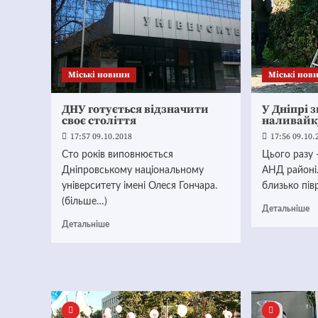
Mіські новини
Mіські нов
ДНУ готується відзначити
У Дніпрі 
своє століття
наливайк
17:57 09.10.2018
17:56 09.10.
Сто років виповнюється
Цього разу -
Дніпровському національному
АНД районі.
університету імені Олеся Гончара.
близько пів
(більше…)
Детальніше
Детальніше