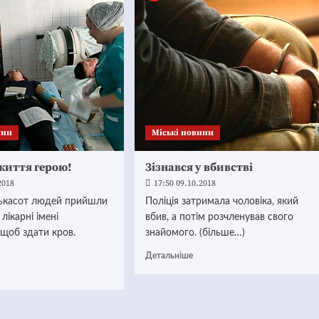
ини
Mіські новини
життя герою!
Зізнався у вбивстві
2018
17:50 09.10.2018
ількасот людей прийшли
Поліція затримала чоловіка, який
лікарні імені
вбив, а потім розчленував свого
щоб здати кров.
знайомого. (більше…)
Детальніше