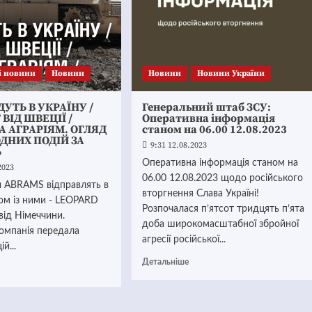
і новини
Новини
Новини
Новини України
ДУТЬ В УКРАЇНУ /
Генеральний штаб ЗСУ:
ВІД ШВЕЦІЇ /
Оперативна інформація
 АГРАРІЯМ. ОГЛЯД
станом на 06.00 12.08.2023
ДНИХ ПОДІЙ ЗА
9:31 12.08.2023
Ь
Оперативна інформація станом на
2023
06.00 12.08.2023 щодо російського
и ABRAMS відправлять в
вторгнення Слава Україні!
зом із ними - LEOPARD
Розпочалася п’ятсот тридцять п’ята
від Німеччини.
доба широкомасштабної збройної
омпанія передала
агресії російської...
й...
Детальніше