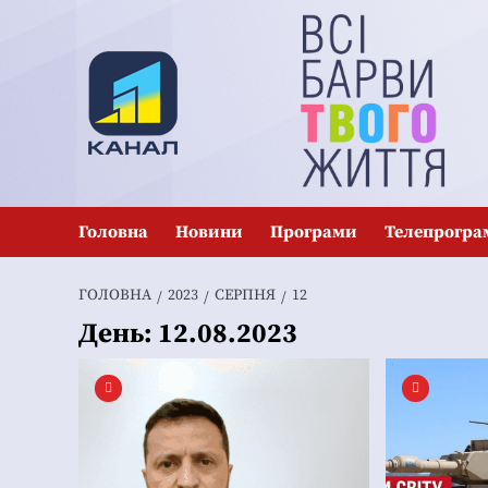
Перейти
до
вмісту
Головна
Новини
Програми
Телепрогра
ГОЛОВНА
2023
СЕРПНЯ
12
День:
12.08.2023