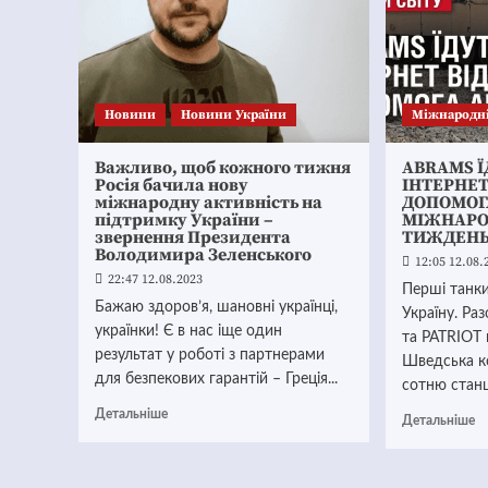
Новини
Новини України
Міжнародн
Важливо, щоб кожного тижня
ABRAMS Ї
Росія бачила нову
ІНТЕРНЕТ 
міжнародну активність на
ДОПОМОГА
підтримку України –
МІЖНАРО
звернення Президента
ТИЖДЕН
Володимира Зеленського
12:05 12.08.
22:47 12.08.2023
Перші танк
Бажаю здоров’я, шановні українці,
Україну. Ра
українки! Є в нас іще один
та PATRIOT 
результат у роботі з партнерами
Шведська к
для безпекових гарантій – Греція...
сотню станці
Детальніше
Детальніше