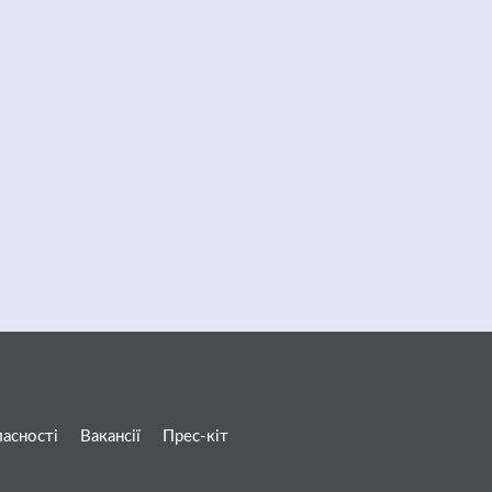
ласності
Вакансії
Прес-кіт