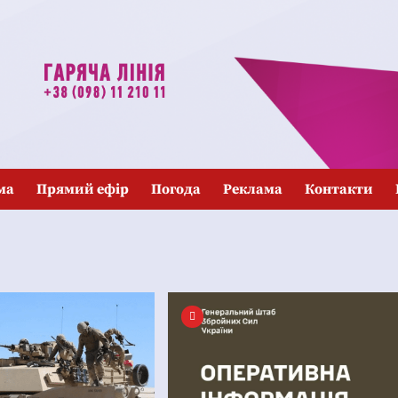
ма
Прямий ефір
Погода
Реклама
Контакти