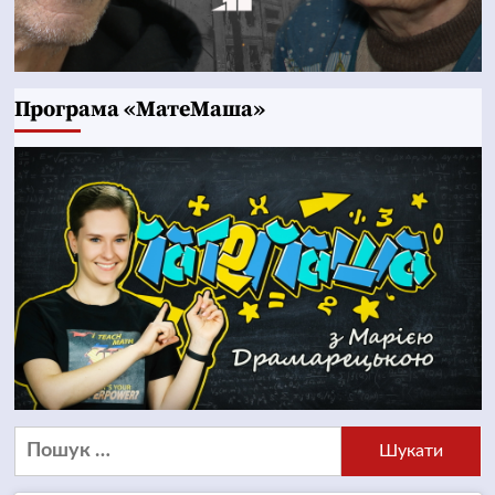
Програма «МатеМаша»
Пошук: