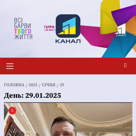
Перейти
до
вмісту
Основне
меню
ГОЛОВНА
2025
СІЧНЯ
29
День:
29.01.2025