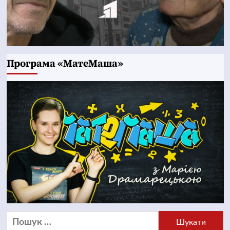
Програма «МатеМаша»
Пошук: