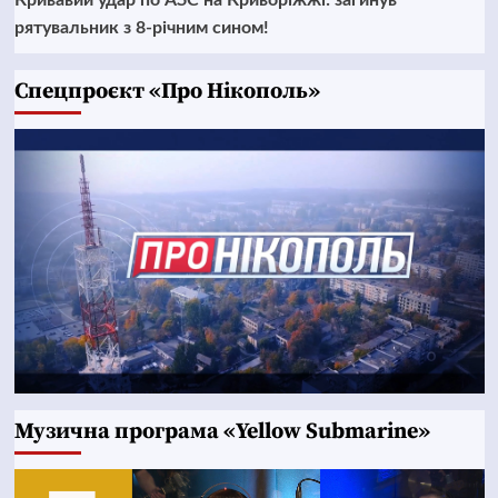
Кривавий удар по АЗС на Криворіжжі: загинув
рятувальник з 8-річним сином!
Cпецпроєкт «Про Нікополь»
Музична програма «Yellow Submarine»