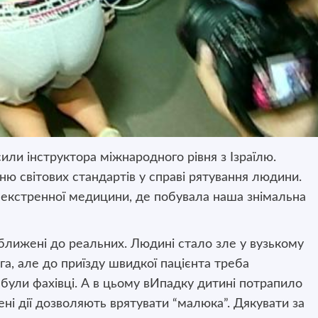
сили інструктора міжнародного рівня з Ізраїлю.
ню світових стандартів у
справі рятування людини.
 екстренної медицини, де побувала наша знімальна
аближені до реальних. Людині стало зле у вузькому
а, але до приїзду швидкої пацієнта треба
були фахівці. А в цьому вИпадку дитині потрапило
ні дії дозволяють врятувати “малюка”. Дякувати за