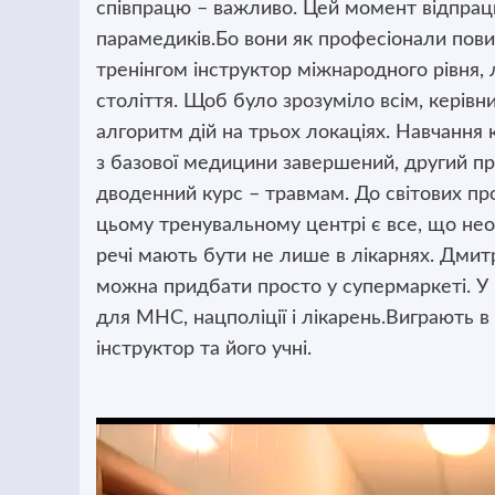
співпрацю – важливо. Цей момент відпрац
парамедиків.Бо вони як професіонали повинн
тренінгом інструктор міжнародного рівня,
століття. Щоб було зрозуміло всім, керівн
алгоритм дій на трьох локаціях. Навчання 
з базової медицини завершений, другий при
дводенний курс – травмам. До світових пр
цьому тренувальному центрі є все, що нео
речі мають бути не лише в лікарнях. Дмит
можна придбати просто у супермаркеті. У
для МНС, нацполіції і лікарень.Виграють в
інструктор та його учні.
Відеопрогравач