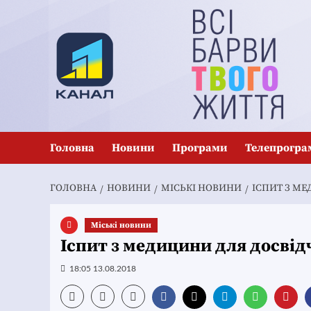
Перейти
до
вмісту
Головна
Новини
Програми
Телепрогра
ГОЛОВНА
НОВИНИ
MІСЬКІ НОВИНИ
ІСПИТ З МЕ
Mіські новини
Іспит з медицини для досвід
18:05 13.08.2018