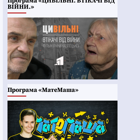
Програма «ЦИВІЛЬНІ. ВТІКАЧІ ВІД
ВІЙНИ.»
Програма «МатеМаша»