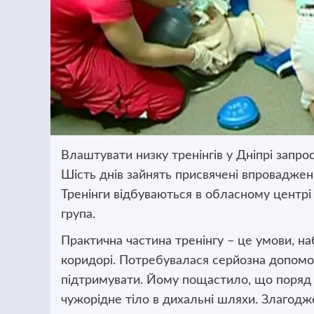
Влаштувати низку тренінгів у Дніпрі запро
Шість днів зайнять присвячені впроваджен
Тренінги відбуваються в обласному центрі
група.
Практична частина тренінгу – це умови, н
коридорі. Потребувалася серйозна допомог
підтримувати. Йому пощастило, що поряд 
чужорідне тіло в дихальні шляхи. Злагодже