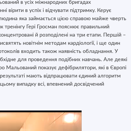
ьований в усіх міжнародних бригадах
і вірити в успіх і відчувати підтримку. Керує
 людина яка займається цією справою майже чверть
ик тренінгу Гері Гросман пояснює правильний
концентровані й розподілені на три етапи. Першій –
святять новітнім методам кардіології, і ще один
отоколів входить також наявність обладнання. У
бхідне для проведення подібних навчань. Але деякі
ро Мальований показує дефібрилятори, які в Європі
 результаті мають відпрацювати єдиний алгоритм
 цьому випадку всі, впевнений досвідчений