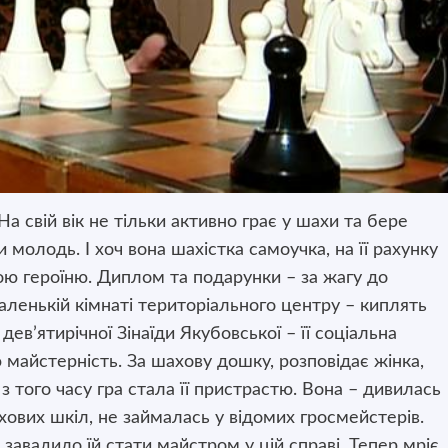
На свій вік не тільки активно грає у шахи та бере
ти молодь.
І хоч вона шахістка самоучка, на її рахунку
ю героїню. Диплом та подарунки – за жагу до
аленькій кімнаті територіального центру – киплять
дев’ятирічної Зінаїди Якубовської – її соціальна
ю майстерність. За шахову дошку, розповідає жінка,
 з того часу гра стала її пристрастю. Вона – дивилась
хових шкіл, не займалась у відомих гросмейстерів.
 завадило їй стати майстром у цій справі. Тепер мріє