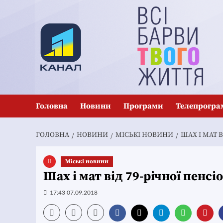
Перейти
до
вмісту
Головна
Новини
Програми
Телепрогра
ГОЛОВНА
НОВИНИ
MІСЬКІ НОВИНИ
ШАХ І МАТ 
Mіські новини
Шах і мат від 79-річної пенс
17:43 07.09.2018