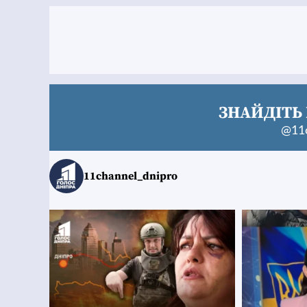
ЗНАЙДІТЬ 
@11c
11channel_dnipro