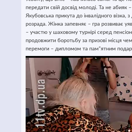
передати свій досвід молоді. Та не абияк –
Якубовська прикута до інвалідного візка, 
розрада. Жінка запевняє – гра розвиває уяв
– участю у шаховому турнірі серед пенсіон
продовжити боротьбу за призові місця чемп
перемоги – дипломом та пам”ятним подар
Відеопрогравач