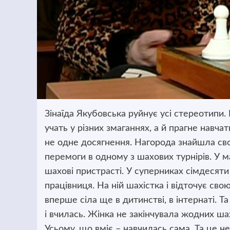
Зінаїда Якубовська руйнує усі стереотипи. 
учать у різних змаганнях, а й прагне навча
не одне досягнення. Нагорода знайшла сво
перемоги в одному з шахових турнірів. У м
шахові пристрасті. У суперниках сімдесяти 
працівниця. На ній шахістка і відточує сво
вперше сіла ще в дитинстві, в інтернаті. Та
і вчилась. Жінка не закінчувала жодних ша
Усьому, що вміє – навчилась сама. Та це не