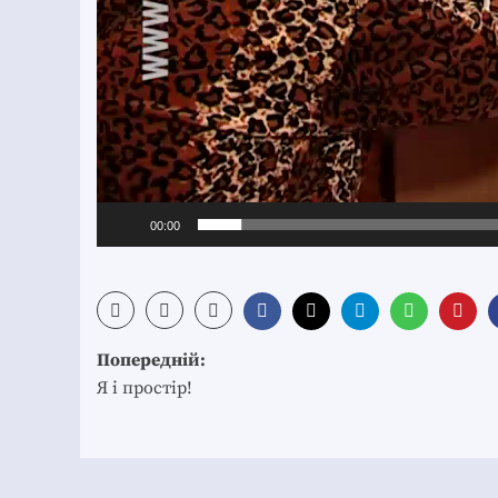
00:00
Post
Попередній:
navigation
Я і простір!