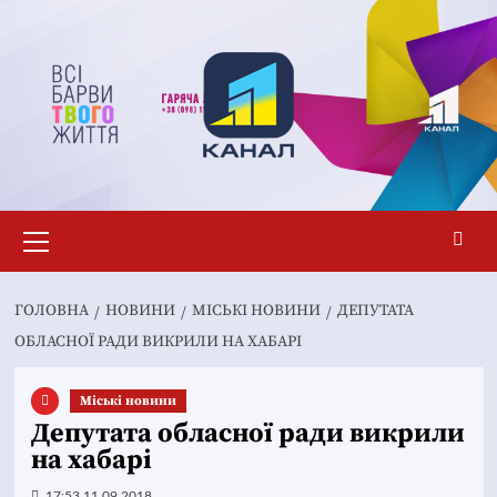
Перейти
до
вмісту
Основне
меню
ГОЛОВНА
НОВИНИ
MІСЬКІ НОВИНИ
ДЕПУТАТА
ОБЛАСНОЇ РАДИ ВИКРИЛИ НА ХАБАРІ
Mіські новини
Депутата обласної ради викрили
на хабарі
17:53 11.09.2018