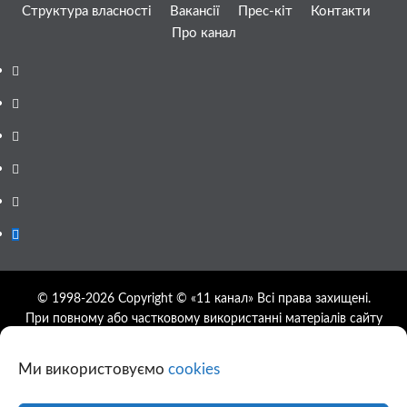
Структура власності
Вакансії
Прес-кіт
Контакти
Про канал
Facebook
YouTube
Telegram
Instagram
Twitter
Google
News
© 1998-2026 Copyright © «11 канал» Всі права захищені.
При повному або частковому використанні матеріалів сайту
11tv.dp.ua відкрите гіперпосилання на першоджерело
обов'язкове, розташування гіперпосилання не нижче другого
Ми використовуємо
cookies
абзацу.
Використання фотографій та відео сайту 11tv.dp.ua