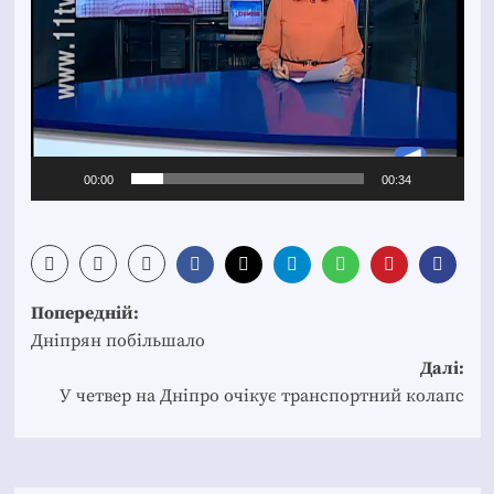
00:00
00:34
Post
Попередній:
navigation
Дніпрян побільшало
Далі:
У четвер на Дніпро очікує транспортний колапс