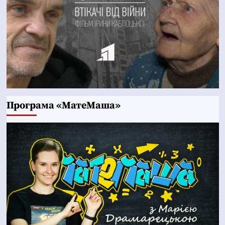
Програма «МатеМаша»