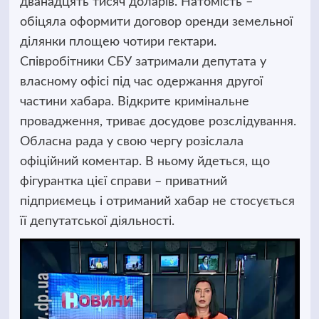
дванадцять тисяч доларів. Натомість –
обіцяла оформити договор
оренди земельної
ділянки площею чотири гектари.
Співробітники СБУ затримали депутата у
власному офісі під час одержання другої
частини хабара. Відкрите кримінальне
провадження, триває досудове розслідування.
Обласна рада у свою чергу розіслала
офіційний коментар. В ньому йдеться, що
фігурантка цієї справи – приватний
підприємець і отриманий хабар не стосується
її депутатської діяльності.
Відеопрогравач