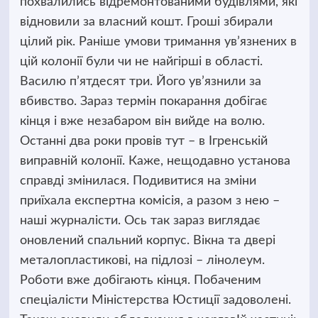
похвалились відремонтованими будівлями, які
відновили за власний кошт.
Гроші збирали
цілий рік. Раніше умови тримання ув’язнених в
цій колонії були чи не найгірші в області.
Василю п’ятдесят три. Його ув’язнили за
вбивство. Зараз термін покарання добігає
кінця і вже незабаром він вийде на волю.
Останні два роки провів тут – в Ігренській
виправній колонії. Каже, нещодавно установа
справді змінилася. Подивитися на зміни
приїхала експертна комісія, а разом з нею –
наші журналісти. Ось так зараз виглядає
оновлений спальний корпус. Вікна та двері
металопластикові, на підлозі – лінолеум.
Роботи вже добігають кінця. Побаченим
спеціалісти Міністерства Юстиції задоволені.