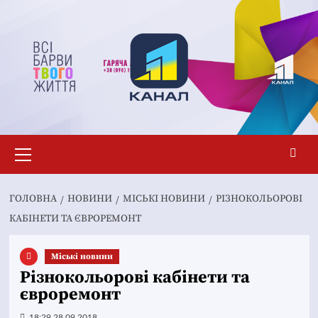
Перейти
до
вмісту
Основне
меню
ГОЛОВНА
НОВИНИ
MІСЬКІ НОВИНИ
РІЗНОКОЛЬОРОВІ
КАБІНЕТИ ТА ЄВРОРЕМОНТ
Mіські новини
Різнокольорові кабінети та
євроремонт
18:29 28.09.2018