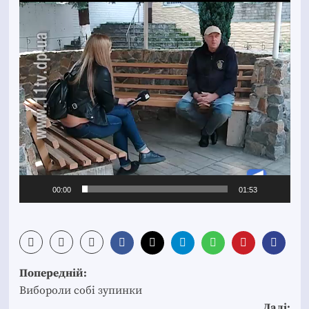
Відеопрогравач
00:00
01:53
Post
Попередній:
navigation
Вибороли собі зупинки
Далі: