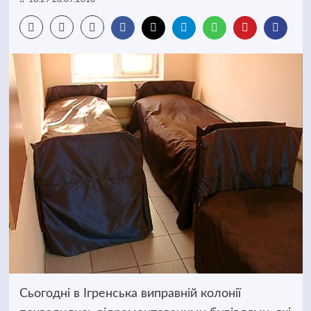
Сьогодні в Ігренська виправній колонії