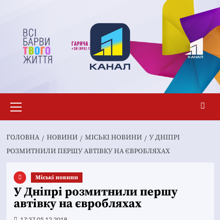
Перейти
до
вмісту
Основне
меню
ГОЛОВНА
НОВИНИ
MІСЬКІ НОВИНИ
У ДНІПРІ
РОЗМИТНИЛИ ПЕРШУ АВТІВКУ НА ЄВРОБЛЯХАХ
Mіські новини
У Дніпрі розмитнили першу
автівку на євробляхах
17:37 05.12.2018