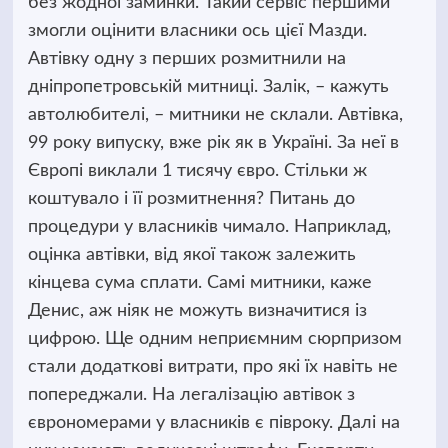
без жодної заминки. Такий сервіс першими
змогли оцінити власники ось цієї Мазди.
Автівку одну з перших розмитнили на
дніпропетровській митниці. Залік, – кажуть
автолюбителі, – митники не склали. Автівка,
99 року випуску, вже рік як в Україні. За неї в
Європі виклали 1 тисячу євро. Стільки ж
коштувало і її розмитнення? Питань до
процедури у власників чимало. Наприклад,
оцінка автівки, від якої також залежить
кінцева сума сплати. Самі митники, каже
Денис, аж ніяк не можуть визначитися із
цифрою. Ще одним неприємним сюрпризом
стали додаткові витрати, про які їх навіть не
попереджали. На легалізацію автівок з
єврономерами у власників є півроку. Далі на