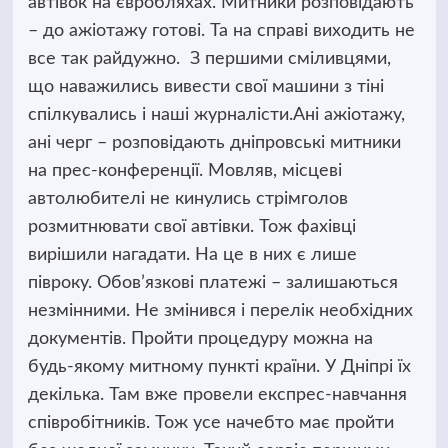
автівок на євробляхах. Митники розповідають
– до ажіотажу готові. Та на справі виходить не
все так райдужно.
З першими сміливцями,
що наважились вивести свої машини з тіні
спілкувались і наші журналісти.Ані ажіотажу,
ані черг – розповідають дніпровські митники
на прес-конференції. Мовляв, місцеві
автолюбителі не кинулись стрімголов
розмитнювати свої автівки. Тож фахівці
вирішили нагадати. На це в них є лише
півроку. Обов’язкові платежі – залишаються
незмінними. Не змінився і перелік необхідних
документів. Пройти процедуру можна на
будь-якому митному пункті країни. У Дніпрі їх
декілька. Там вже провели експрес-навчання
співробітників. Тож усе начебто має пройти