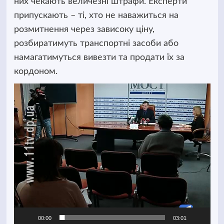
них чекають величезні штрафи. Експерти
припускають – ті, хто не наважиться на
розмитнення через зависоку ціну,
розбиратимуть транспортні засоби або
намагатимуться вивезти та продати їх за
кордоном.
Відеопрогравач
00:00
03:01