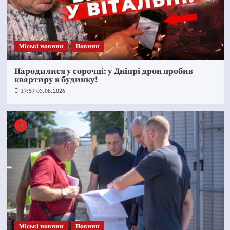
Mіські новини
Новини
Народилися у сорочці: у Дніпрі дрон пробив
квартиру в будинку!
17:57 03.08.2026
Mіські новини
Новини