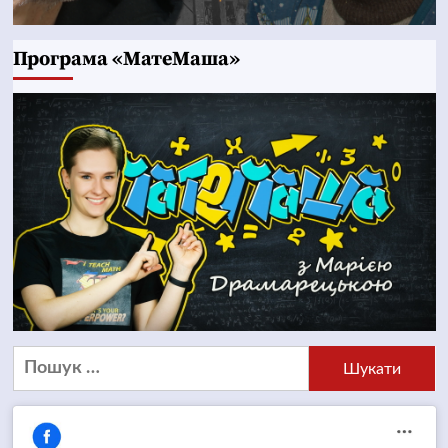
Програма «МатеМаша»
Пошук: