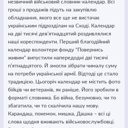
незвичний військовий словник-календар. Всі
гроші з продажів підуть на закупівлю
обладнання, якого
все ще не вистачає
українським підрозділам на Сході. Календар
на дві тисячі дев’ятнадцятий роздивлялися
наші кореспонденти. Перший благодійний
календар волонтери фонду “Повернись
живим” випустили напередодні дві тисячі
п’ятнадцятого. Й змогли зібрати чималу суму
на потреби української армії. Відтоді це стало
традицією. Цьогоріч календар не містить фото
бійців чи ветеранів, як раніше. Його зробили в
форматі словника. Бо війна, безумовно, чи то
збагатила, чи то скалічила нашу мову.
Карандаш, покемон, мишка, Дашка – всі ці
слова щодня вживають військовослужбовці.