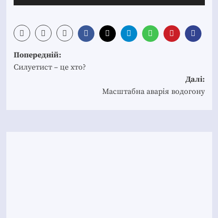
Post
Попередній:
navigation
Силуетист – це хто?
Далі:
Масштабна аварія водогону