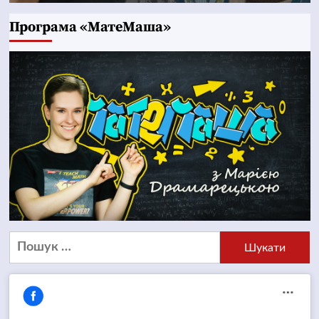
Програма «МатеМаша»
Пошук: