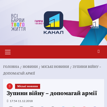
Перейти
до
вмісту
Основне
меню
ГОЛОВНА
НОВИНИ
MІСЬКІ НОВИНИ
ЗУПИНИ ВІЙНУ –
ДОПОМАГАЙ АРМІЇ
Mіські новини
Зупини війну – допомагай армії
17:54 11.12.2018