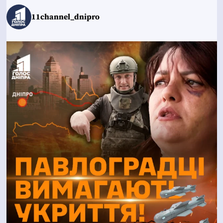
11channel_dnipro