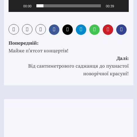
00:00
00:39
Post
Попередній:
navigation
Майже п’ятсот концертів!
Далі:
Від сантиметрового саджанця до пухнастої
новорічної красуні!