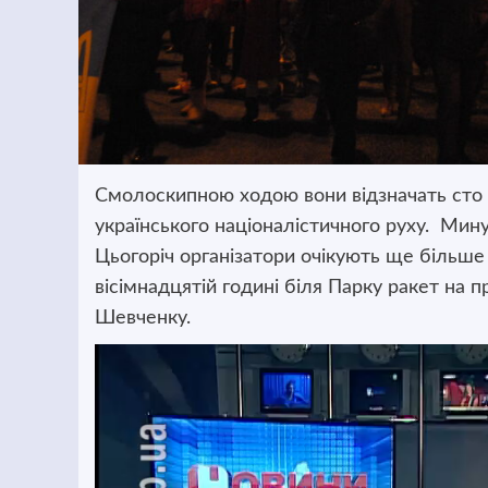
Смолоскипною ходою вони відзначать сто 
українського націоналістичного руху.
Минул
Цьогоріч організатори очікують ще більше 
вісімнадцятій годині біля Парку ракет на
Шевченку.
Відеопрогравач