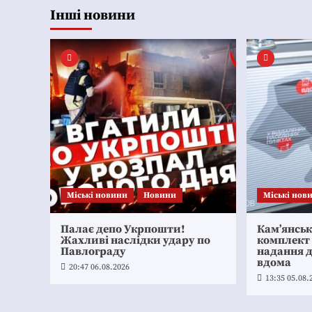
Інші новини
Mіські новини
Новини
Mіські нов
Палає депо Укрпошти!
Кам’янсь
Жахливі наслідки удару по
комплект
Павлограду
надання 
вдома
20:47 06.08.2026
13:35 05.08.