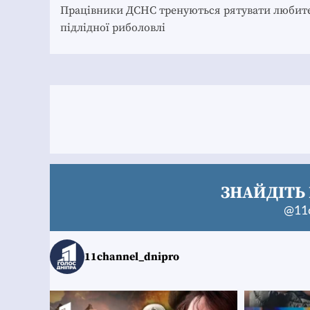
navigation
Працівники ДСНС тренуються рятувати любит
підлідної риболовлі
ЗНАЙДІТЬ 
@11c
11channel_dnipro