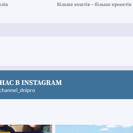
елів
Більше коштів – більше проектів
НАС В INSTAGRAM
hannel_dnipro