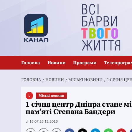
Перейти
до
вмісту
Головна
Новини
Програми
Телепрогра
ГОЛОВНА
НОВИНИ
MІСЬКІ НОВИНИ
1 СІЧНЯ ЦЕ
Mіські новини
1 січня центр Дніпра стане 
пам’яті Степана Бандери
18:07 28.12.2018