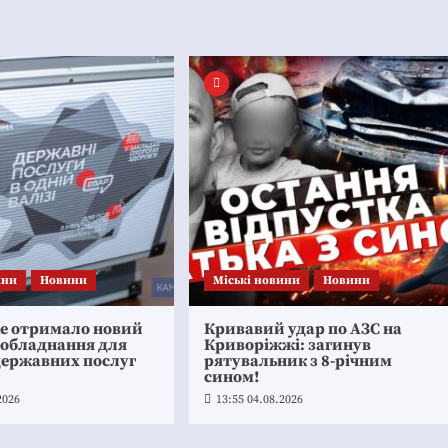
ини
Новини
Mіські новини
Новини
ке отримало новий
Кривавий удар по АЗС на
 обладнання для
Криворіжжі: загинув
державних послуг
рятувальник з 8-річним
сином!
2026
13:55 04.08.2026