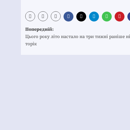
Post
Попередній:
navigation
Цього року літо настало на три тижні раніше н
торік