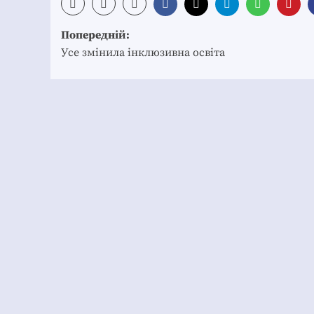
Post
Попередній:
navigation
Усе змінила інклюзивна освіта