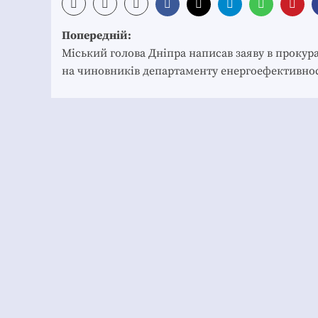
Post
Попередній:
navigation
Міський голова Дніпра написав заяву в прокур
на чиновників департаменту енергоефективно