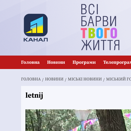
Перейти
до
вмісту
Головна
Новини
Програми
Телепрогра
ГОЛОВНА
НОВИНИ
MІСЬКІ НОВИНИ
МІСЬКИЙ Г
letnij
Відеопрогравач