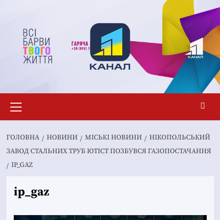
Перейти
до
вмісту
Основне
меню
ГОЛОВНА
НОВИНИ
MІСЬКІ НОВИНИ
НІКОПОЛЬСЬКИЙ
ЗАВОД СТАЛЬНИХ ТРУБ ЮТІСТ ПОЗБУВСЯ ГАЗОПОСТАЧАННЯ
IP_GAZ
ip_gaz