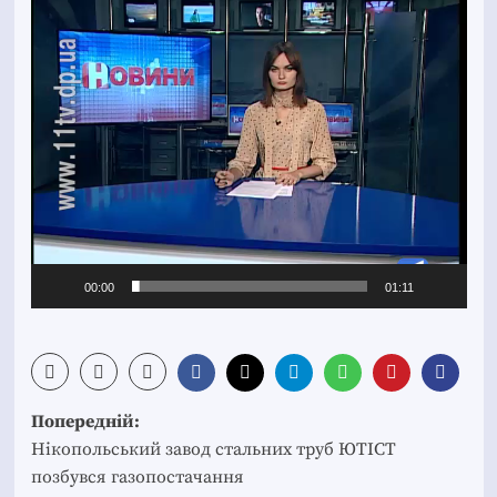
Відеопрогравач
00:00
01:11
Post
Попередній:
navigation
Нікопольський завод стальних труб ЮТІСТ
позбувся газопостачання