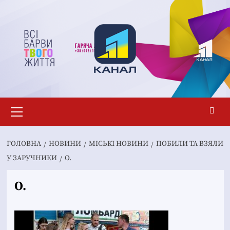
Перейти
до
вмісту
Основне
меню
ГОЛОВНА
НОВИНИ
MІСЬКІ НОВИНИ
ПОБИЛИ ТА ВЗЯЛИ
У ЗАРУЧНИКИ
O.
O.