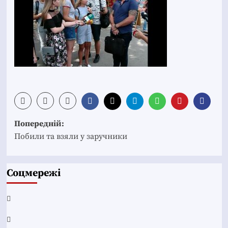
Post
Попередній:
navigation
Побили та взяли у заручники
Соцмережі
Facebook
YouTube