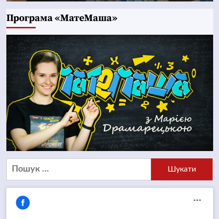
Програма «МатеМаша»
Пошук: