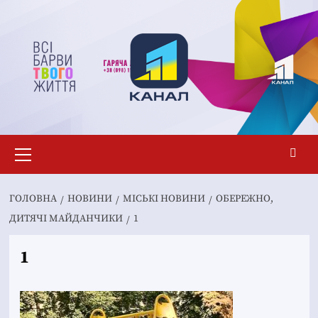
Перейти
до
вмісту
Основне
меню
ГОЛОВНА
НОВИНИ
MІСЬКІ НОВИНИ
ОБЕРЕЖНО,
ДИТЯЧІ МАЙДАНЧИКИ
1
1