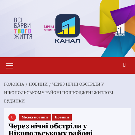
Перейти
до
вмісту
Основне
меню
ГОЛОВНА
НОВИНИ
ЧЕРЕЗ НІЧНІ ОБСТРІЛИ У
НІКОПОЛЬСЬКОМУ РАЙОНІ ПОШКОДЖЕНІ ЖИТЛОВІ
БУДИНКИ
Mіські новини
Новини
Через нічні обстріли у
Нікопольському районі