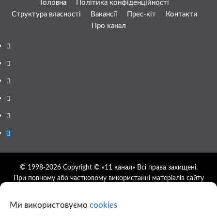
Головна
Політика конфіденційності
Структура власності
Вакансії
Прес-кіт
Контакти
Про канал
Facebook
YouTube
Telegram
Instagram
Twitter
Google
News
© 1998-2026 Copyright © «11 канал» Всі права захищені.
При повному або частковому використанні матеріалів сайту
11tv.dp.ua відкрите гіперпосилання на першоджерело
обов'язкове, розташування гіперпосилання не нижче другого
Ми використовуємо
cookies
абзацу.