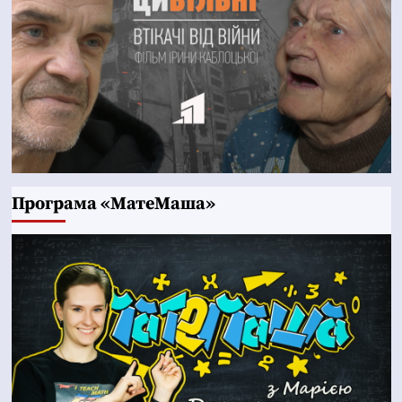
Програма «МатеМаша»