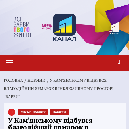
Перейти
до
вмісту
Основне
меню
ГОЛОВНА
НОВИНИ
У КАМ’ЯНСЬКОМУ ВІДБУВСЯ
БЛАГОДІЙНИЙ ЯРМАРОК В ІНКЛЮЗИВНОМУ ПРОСТОРІ
“БАРВИ”
Mіські новини
Новини
У Кам’янському відбувся
благодійний ярмарок в