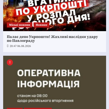
Mіські новини
Новини
Палає депо Укрпошти! Жахливі наслідки удару
по Павлограду
20:47 06.08.2026