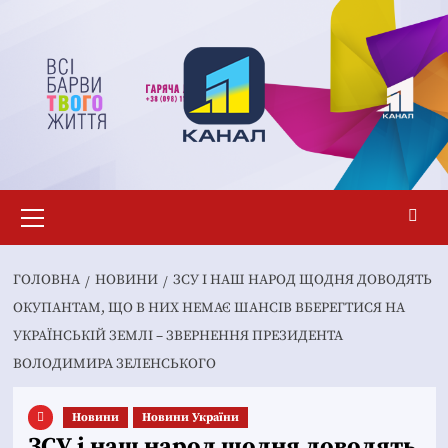
Перейти
до
вмісту
Основне
меню
ГОЛОВНА
НОВИНИ
ЗСУ І НАШ НАРОД ЩОДНЯ ДОВОДЯТЬ
ОКУПАНТАМ, ЩО В НИХ НЕМАЄ ШАНСІВ ВБЕРЕГТИСЯ НА
УКРАЇНСЬКІЙ ЗЕМЛІ – ЗВЕРНЕННЯ ПРЕЗИДЕНТА
ВОЛОДИМИРА ЗЕЛЕНСЬКОГО
Новини
Новини України
ЗСУ і наш народ щодня доводять