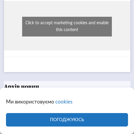
Click to accept marketing cookies and enable
this content
Архів новин
Ми використовуємо
cookies
Пн
Вт
Ср
Чт
Пт
Сб
Нд
ПОГОДЖУЮСЬ
1
2
3
4
5
6
7