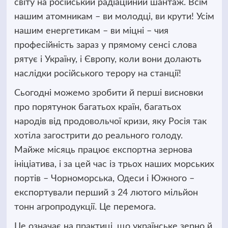
світу на російський радіаційний шантаж. Всім
нашим атомникам – ви молодці, ви крути! Усім
нашим енергетикам – ви міцні – чия
професійність зараз у прямому сенсі слова
рятує і Україну, і Європу, коли вони долають
наслідки російського терору на станції!
Сьогодні можемо зробити й перші висновки
про порятунок багатьох країн, багатьох
народів від продовольчої кризи, яку Росія так
хотіла загострити до реального голоду.
Майже місяць працює експортна зернова
ініціатива, і за цей час із трьох наших морських
портів – Чорноморська, Одеси і Южного –
експортували перший з 24 лютого мільйон
тонн агропродукції. Це перемога.
Це означає на практиці, що українське зерно й