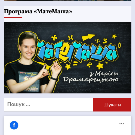
Програма «МатеМаша»
Пошук: