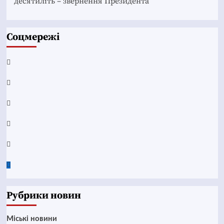
десятиліть – звернення Президента
Соцмережі
Facebook
YouTube
Telegram
Instagram
Twitter
Google
News
Рубрики новин
Mіські новини