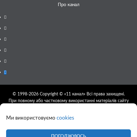
Про канал
Facebook
YouTube
Telegram
Instagram
Twitter
Google
News
© 1998-2026 Copyright © «11 канал» Всі права захищені.
При повному або частковому використанні матеріалів сайту
11tv.dp.ua відкрите гіперпосилання на першоджерело
обов'язкове, розташування гіперпосилання не нижче другого
Ми використовуємо
cookies
абзацу.
Використання фотографій та відео сайту 11tv.dp.ua
дозволяється за умови посилання на джерело та прямого
ПОГОДЖУЮСЬ