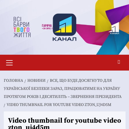
Перейти
до
вмісту
Основне
меню
ГОЛОВНА
НОВИНИ
ВСЕ, ЩО БУДЕ ДОСЯГНУТО ДЛЯ
УКРАЇНСЬКОЇ БЕЗПЕКИ ЗАРАЗ, ПРАЦЮВАТИМЕ НА УКРАЇНУ
ПРОТЯГОМ РОКІВ І ДЕСЯТИЛІТЬ – ЗВЕРНЕННЯ ПРЕЗИДЕНТА
VIDEO THUMBNAIL FOR YOUTUBE VIDEO ZTON_UJ4D5M
Video thumbnail for youtube video
zton_uj4d5m