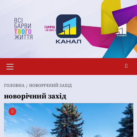
Перейти
до
вмісту
Основне
меню
ГОЛОВНА
НОВОРІЧНИЙ ЗАХІД
новорічний захід