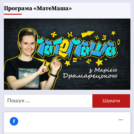
Програма «МатеМаша»
Пошук: